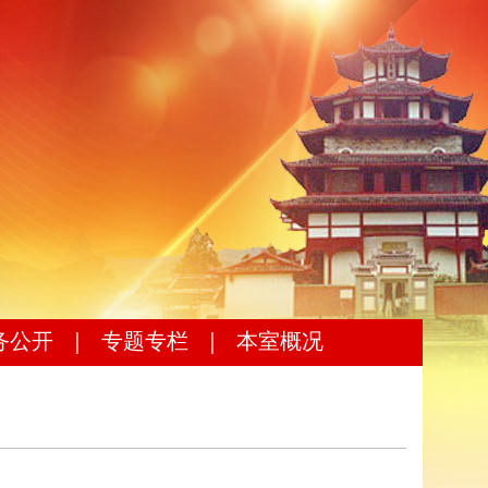
务公开
｜
专题专栏
｜
本室概况