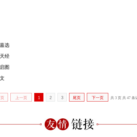
嘉选
天经
启图
文
首页
上一页
1
2
3
尾页
下一页
共 3 页
共 47 