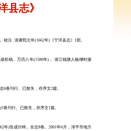
洋县志》
。校注 清康熙元年(1662年)《宁洋县志》1部。
初稿。万历八年(1580年)， 浙江钱塘人杨继时接
成志6卷刊行。已散失，存序文2篇。
为5卷刊行。已散失，存序文1篇。
2年)告成付梓。全志8卷。2001年6月，漳平市地方