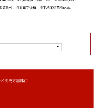
名宦等均佚。且有铅字误植。漳平档案馆藏有此志。
验区党史方志部门