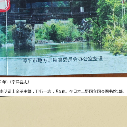
5 年)《宁洋县志》
)，由南明遗士金基主纂，刊行一志，凡9卷。存日本上野国立国会图书馆1部