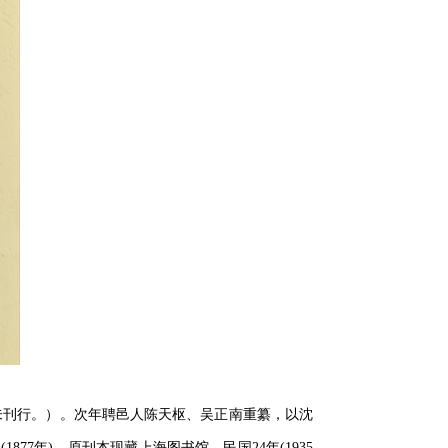
，未刊行。）。次年聘邑人陈天枢、吴正南重纂，以沈
77年)。原刊本现藏上海图书馆。民国24年(1935