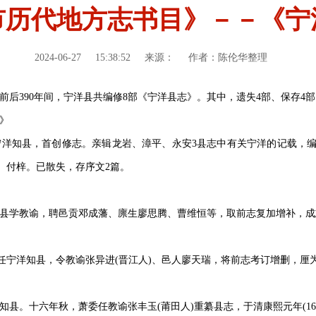
市历代地方志书目》－－《宁
2024-06-27
15:38:52
来源：
作者：陈伦华整理
县治,前后390年间，宁洋县共编修8部《宁洋县志》。其中，遗失4部、保存4部
志》
任宁洋知县，首创修志。亲辑龙岩、漳平、永安3县志中有关宁洋的记载，编成
年）付梓。已散失，存序文2篇。
任宁洋县学教谕，聘邑贡邓成藩、廪生廖思腾、曹维恒等，取前志复加增补，
一元任宁洋知县，令教谕张异进(晋江人)、邑人廖天瑞，将前志考订增删，厘
洋知县。十六年秋，萧委任教谕张丰玉(莆田人)重纂县志，于清康熙元年(166