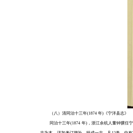
（八）清同治十三年(1874 年)《宁洋县志》
同治十三年(1874 年)，浙江余杭人董钟
志为本，详加考订增补，辑成一志，凡12卷。中有“老