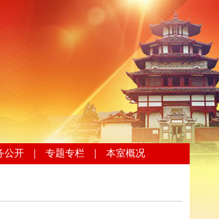
务公开
｜
专题专栏
｜
本室概况