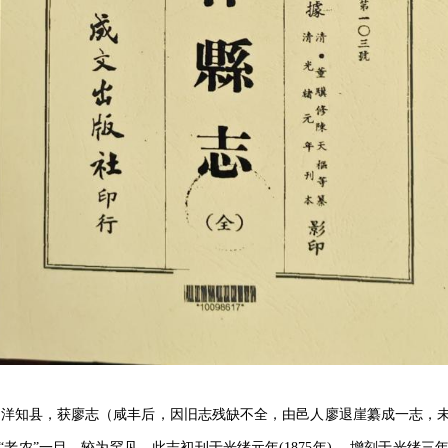
骥任宁洋知县，获廖志（咸丰后，因旧志残缺不全，由邑人廖退崖纂成一志
农”一目，较为罕见。此志初刊于光绪元年(1875年)， 增刻于光绪三年(18