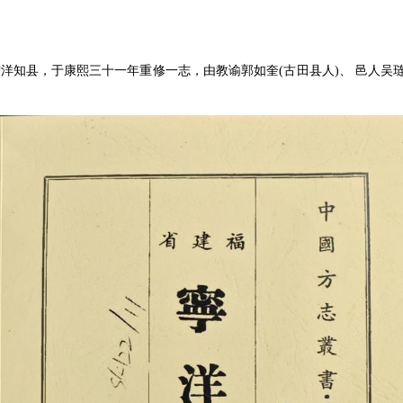
荃任宁洋知县，于康熙三十一年重修一志，由教谕郭如奎(古田县人)、 邑人