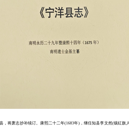
知县，将萧志抄补续订。康熙二十二年(1683年)，继任知县李文然(镶紅