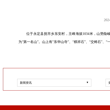
202
位于永定县抚市乡东安村，主峰海拔1034米，山势
为“第一名山”。山上有“东华山寺”、“棋祥石”、“交椅石”、“一
新闻资讯