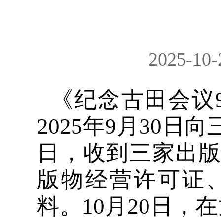
2025-10-
《
纪念古田会议
202
5
年
9
月
30
日向
日，收到三家
出
版物
经营许可证
料。
10
月
20
日，在