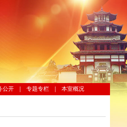
务公开
｜
专题专栏
｜
本室概况