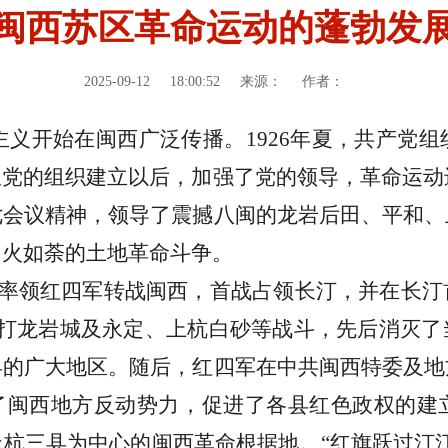
闽西苏区革命运动的蓬勃发
2025-09-12
18:00:52
来源：
作者：
主义开始在闽西广泛传播。
1926年夏，共产党
党的组织建立以后，加强了党的领导，革命运动进
七会议精神，领导了震撼八闽的龙岩后田、平和、
如火如荼的土地革命斗争。
德等率领红四军转战闽西，首战占领长汀，并在长
三打龙岩城及永定、上杭白砂等战斗，先后消灭了
县的广大地区。随后，红四军在中共闽西特委及地
荡了闽西地方反动势力，促进了各县红色政权的建
杭三县为中心的闽西革命根据地。“红旗跃过汀