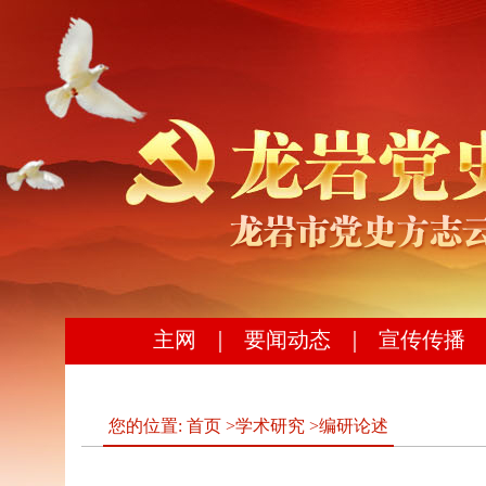
主网
｜
要闻动态
｜
宣传传播
您的位置:
首页
>
学术研究
>
编研论述