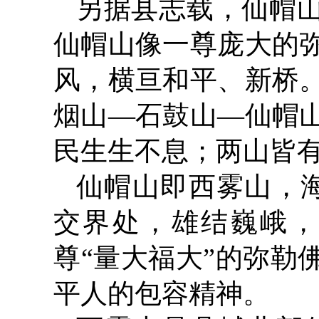
另据县志载，仙帽山
仙帽山像一尊庞大的
风，横亘和平、新桥
烟山—石鼓山—仙帽
民生生不息；两山皆
仙帽山即西雾山，海
交界处，雄结巍峨，
尊“量大福大”的弥勒
平人的包容精神。